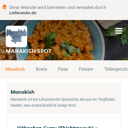
Diese Website wird betrieben und verwaltet durch
Lieferando.de
MANAKISH SPOT
Manakish
Bowls
Pizza
Fatayer
Tellergerich
Manakish
Manakish ist ein Libanesische Spezialität, die aus ein Teigfladen
besteht, was unterschiedlich belegt wird.
Hähnchen Curry (Shishtawouk)